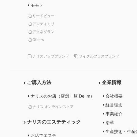
モモテ
リードビュー
アンティミリ
アクネグラン
Others
ナリスアップブランド
サイクルプラスブランド
ご購入方法
企業情報
ナリスのお店（店舗一覧 DeI’m）
会社概要
経営理念
ナリス オンラインストア
事業紹介
ナリスのエステティック
沿革
生産技術・生産
お店でエステ