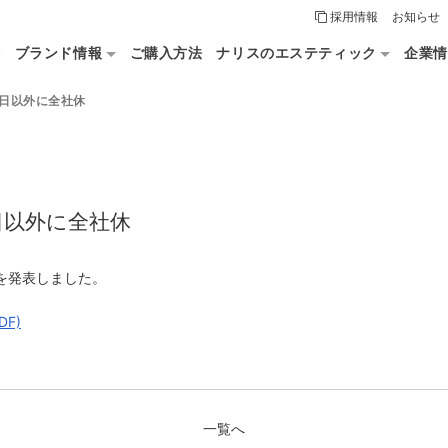
採用情報
お知らせ
論
ブランド情報
ご購入方法
ナリスのエステティック
企業情
土日以外に全社休
日以外に全社休
を発表しました。
F)
一覧へ