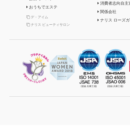
消費者志向自主
おうちでエステ
関係会社
デ・アイム
ナリス ローズ
ナリス ビューティサロン
(登録 兵庫工場)
(登録 兵庫工場)