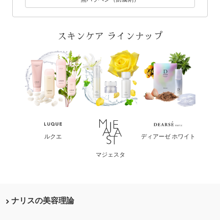
スキンケア ラインナップ
テ
ルクエ
ディアーゼ ホワイト
ディアー
マジェスタ
ナリスの美容理論