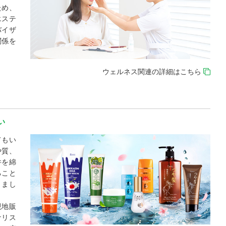
ため、
エステ
バイザ
関係を
ウェルネス関連の詳細はこちら
い
てもい
や質、
件を綿
ること
きまし
現地販
ナリス