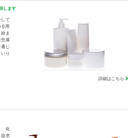
供します
かして
ゆる用
に始ま
販売展
を通じ
まいり
詳細はこちら
り、化
を追求