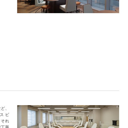
など、
ス ビ
。それ
で丁寧