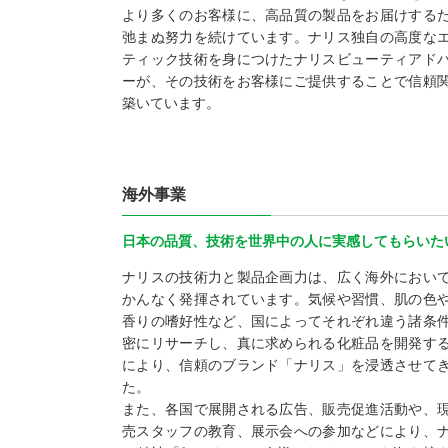
より多くのお客様に、高品質の製品をお届けする
弛まぬ努力を続けています。ナリス独自の高度な
ティック技術を身につけたナリスビューティアド
ーが、その技術をお客様にご提供することで信頼
築いています。
海外事業
日本の品質、技術を世界中の人に実感してもらいた
ナリスの技術力と製品企画力は、広く海外におい
かんなく発揮されています。気候や習慣、肌の色
香りの嗜好性など、国によってそれぞれ違う諸条
密にリサーチし、真に求められる化粧品を開発す
により、信頼のブランド「ナリス」を浸透させて
た。
また、各国で展開される広告、販売促進活動や、
売スタッフの教育、展示会への参加などにより、