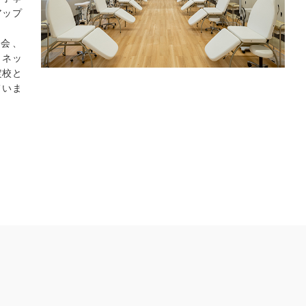
アップ
会、
・ネッ
定校と
ていま