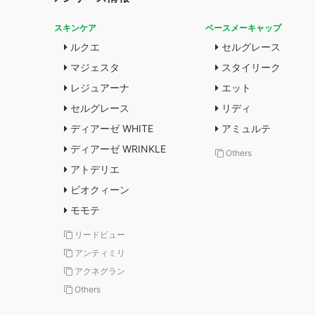
スキンケア
ベースメーキャップ
ルクエ
セルグレース
マジェスタ
スタイリーク
レジュアーナ
エット
セルグレース
リディ
ディアーゼ WHITE
アミュルテ
ディアーゼ WRINKLE
Others
アトデリエ
ビオクィーン
モモテ
リードビュー
アンティミリ
アクネグラン
Others