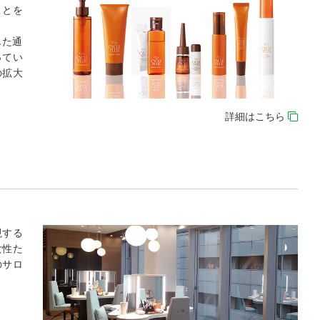
ことを
じた通
ってい
の拡大
詳細はこちら
現する
女性た
のサロ