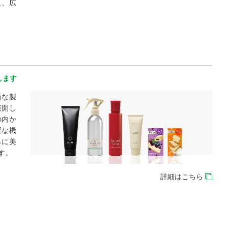
え、広
します
新な製
展開し
の内か
要な機
らに美
す。
詳細はこちら