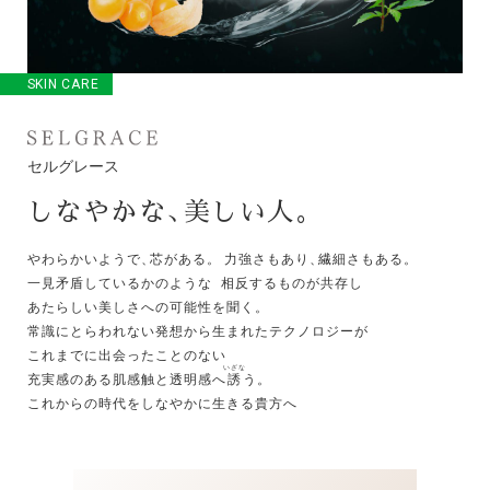
SKIN CARE
セルグレース
しなやかな
、
美しい人
。
やわらかいようで
、
芯がある
。
力強さもあり
、
繊細さもある
。
一見矛盾しているかのような 相反するものが共存し
あたらしい美しさへの可能性を聞く
。
常識にとらわれない発想から生まれたテクノロジーが
これまでに出会ったことのない
いざな
充実感のある肌感触と透明感へ
誘
う
。
これからの時代をしなやかに生きる貴方へ