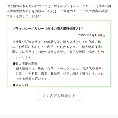
個人情報の取り扱いについては、以下のプライバシーポリシー（当社の個
人情報保護方針）をお読みいただき、ご同意の上、「ご入力内容の確認」
ボタンを押してください。
プライバシーポリシー（当社の個人情報保護方針）
2005年4月1日制定
当社及び関連会社は、化粧品を取り扱う会社としての良識に鑑
み、お客様に安心してご利用いただけるように、個人情報保護に
関する法令及びその他の規範を遵守し、適正な管理・保護に努め
てまいります。
■個人情報の定義
個人情報とは、氏名、住所、メールアドレス、電話/FAX番号、
性別、生年月日、職業、趣味等、特定の個人を識別することの
できる情報を言います。
■利用目的
お客様から個人情報を提供していただく場合は、あらかじめそ
の利用目的を明示し、その目的以外には利用しません。
■第三者への開示
お客様の個人情報について、お客様の同意がない限り第三者に
開示、提供を一切いたしません。但し、法令に基づく場合はこ
の限りではないとします。