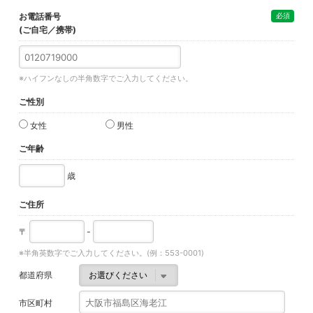
お電話番号
必須
(ご自宅／携帯)
※ハイフンなしの半角数字でご入力してください。
ご性別
女性
男性
ご年齢
歳
ご住所
〒
-
※半角英数字でご入力してください。(例：553-0001)
都道府県
市区町村