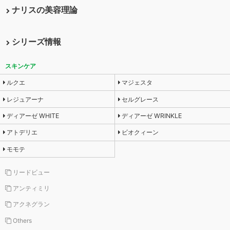
また、お客様の同意に基づき、個人情報を業務委託先に提供す
ナリスの美容理論
る場合、必要な範囲のみに限定し、開示先に対して契約等によ
り委託した業務以外にお客様の個人情報を利用開示することが
ないよう管理を徹底いたします。
シリーズ情報
■社内体制
お客様の個人情報を取り扱うにあたり、各部門に管理責任者を
スキンケア
置き、適切な管理を行い、提供していただいた個人情報につい
ては、正確かつ最新の内容で管理するように努力いたします。
ルクエ
マジェスタ
■法令の遵守と改善・改良
レジュアーナ
セルグレース
個人情報の取扱いにおいては、適用される法令、規範を遵守
し、適宜その改善・改良に努めていきます。
ディアーゼ WHITE
ディアーゼ WRINKLE
アトデリエ
ビオクィーン
モモテ
リードビュー
アンティミリ
アクネグラン
Others