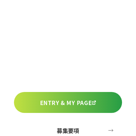
除去効果を高めるふきとり化粧水の処方を特許
R
e
c
r
u
i
t
m
e
n
t
登録
2026.06.29
採用情報
【ニュースリリース】ナリス化粧品、毎月1日
以上は土日以外に全社休
化粧品を通じて皆様に安心と幸福をお届けす
る。
新たなチャレンジ精神をもって道を拓く
2026.06.11
仲間を募集しています。
【ニュースリリース】ソフトフォーカス効果を
持つノンケミカルの水中油型日焼け止めの処方
を特許登録
ENTRY & MY PAGE
2026.06.10
【ニュースリリース】ナリス化粧品、男性育休
募集要項
取得率約8割
Recruiting Site