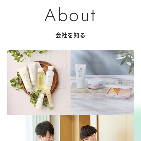
A
b
o
u
t
会社を知る