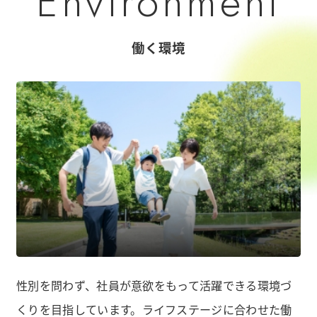
E
n
v
i
r
o
n
m
e
n
t
働く環境
性別を問わず、社員が意欲をもって活躍できる環境づ
くりを目指しています。
ライフステージに合わせた働