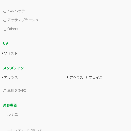
ベルベッティ
アッサンブラージュ
Others
UV
ソリスト
メンズライン
アウラス
アウラス ザ フェイス
薬用 SG-EX
美容機器
ルミエ
ナリスアップブランド