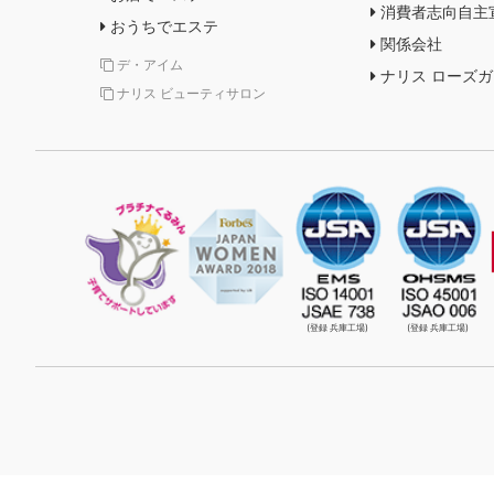
消費者志向自主
おうちでエステ
関係会社
デ・アイム
ナリス ローズ
ナリス ビューティサロン
(登録 兵庫工場)
(登録 兵庫工場)