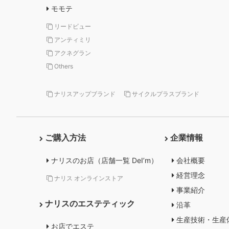
モモテ
リードビュー
アンティミリ
アクネグラン
Others
ナリスアップブランド
サイクルプラスブランド
ご購入方法
企業情報
ナリスのお店（店舗一覧 DeI’m）
会社概要
経営理念
ナリス オンラインストア
事業紹介
ナリスのエステティック
沿革
生産技術・生産
お店でエステ