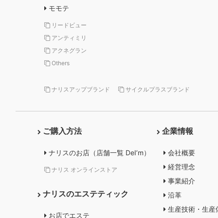
モモテ
リードビュー
アンティミリ
アクネグラン
Others
ナリスアップブランド
サイクルプラスブランド
ご購入方法
企業情報
ナリスのお店（店舗一覧 DeI’m）
会社概要
経営理念
ナリス オンラインストア
事業紹介
ナリスのエステティック
沿革
生産技術・生産
お店でエステ