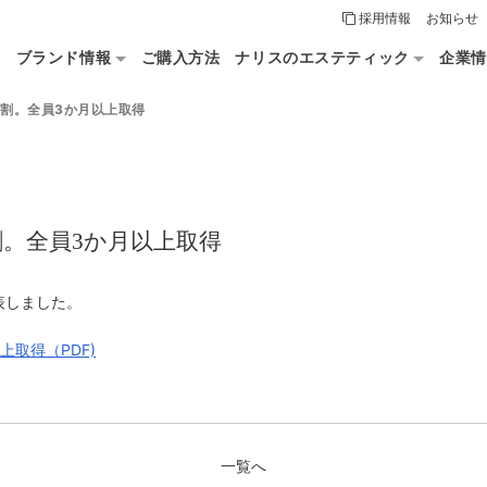
採用情報
お知らせ
論
ブランド情報
ご購入方法
ナリスのエステティック
企業情
割。全員3か月以上取得
割。全員3か月以上取得
表しました。
取得（PDF)
一覧へ