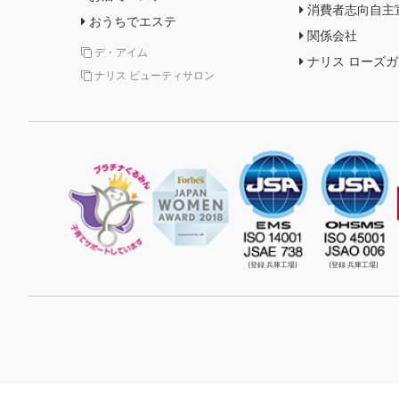
消費者志向自主
おうちでエステ
関係会社
デ・アイム
ナリス ローズ
ナリス ビューティサロン
(登録 兵庫工場)
(登録 兵庫工場)