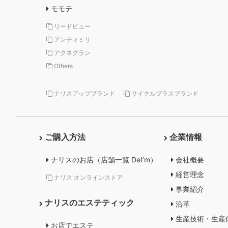
モモテ
リードビュー
アンティミリ
アクネグラン
Others
ナリスアップブランド
サイクルプラスブランド
ご購入方法
企業情報
ナリスのお店（店舗一覧 DeI’m）
会社概要
経営理念
ナリス オンラインストア
事業紹介
ナリスのエステティック
沿革
生産技術・生産
お店でエステ