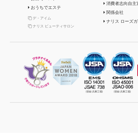
消費者志向自主
おうちでエステ
関係会社
デ・アイム
ナリス ローズ
ナリス ビューティサロン
(登録 兵庫工場)
(登録 兵庫工場)